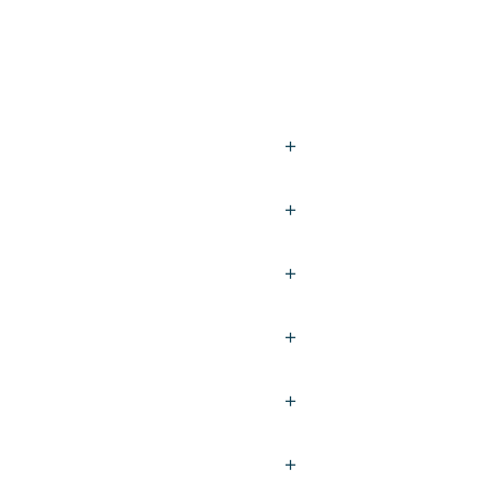
+
+
+
+
+
+