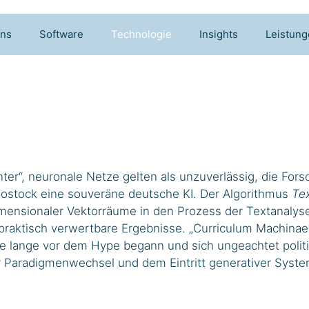
uns
Software
Technologie
Insights
Leistun
ter“, neuronale Netze gelten als unzuverlässig, die Fors
 Rostock eine souveräne deutsche KI. Der Algorithmus
Tex
dimensionaler Vektorräume in den Prozess der Textanalys
t praktisch verwertbare Ergebnisse. „Curriculum Machina
e lange vor dem Hype begann und sich ungeachtet politi
 Paradigmenwechsel und dem Eintritt generativer Syst